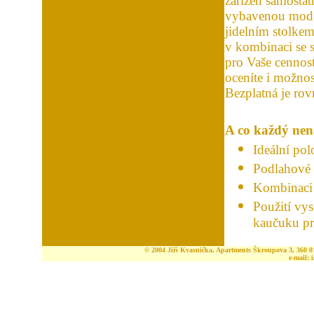
zařízen samost
vybavenou moder
jidelním stolke
v kombinaci se 
pro Vaše cennosti
oceníte i možno
Bezplatná je rovn
A co každý nen
Ideální pol
Podlahové
Kombinaci 
Použití vys
kaučuku pr
© 2004 Jiří Kvasnička, Apartments Škroupova 3, 360 01
e-mail: