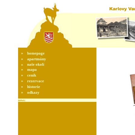
»
homepage
»
apartmány
»
naše okolí
»
mapa
»
ceník
»
rezervace
»
historie
»
odkazy
news:
COLORS
DIMENSIONS
FONTS
DATA