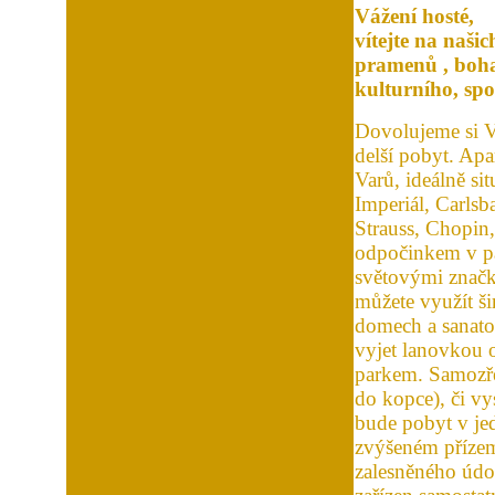
Vážení hosté,
vítejte na naši
pramenů , bohat
kulturního, spo
Dovolujeme si V
delší pobyt. Ap
Varů, ideálně si
Imperiál, Carls
Strauss, Chopin,
odpočinkem v pa
světovými značk
můžete využít š
domech a sanato
vyjet lanovkou o
parkem. Samozře
do kopce), či 
bude pobyt v jed
zvýšeném přízemí
zalesněného údo